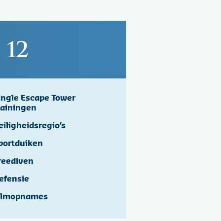
12
ingle Escape Tower
rainingen
eiligheidsregio’s
portduiken
reediven
efensie
ilmopnames