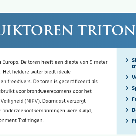
uiktoren Triton 
S
n Europa. De toren heeft een diepte van 9 meter
t
 Het heldere water biedt ideale
V
 freedivers. De toren is gecertificeerd als
S
gebruikt voor brandweerexamens door het
F
 Veiligheid (NIPV). Daarnaast verzorgt
D
r onderzeebootbemanningen wereldwijd,
onment Trainingen.
F